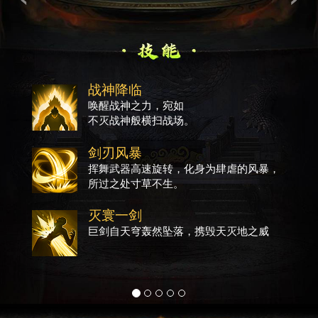
战神降临
唤醒战神之力，宛如
不灭战神般横扫战场。
剑刃风暴
挥舞武器高速旋转，化身为肆虐的风暴，
所过之处寸草不生。
灭寰一剑
巨剑自天穹轰然坠落，携毁天灭地之威