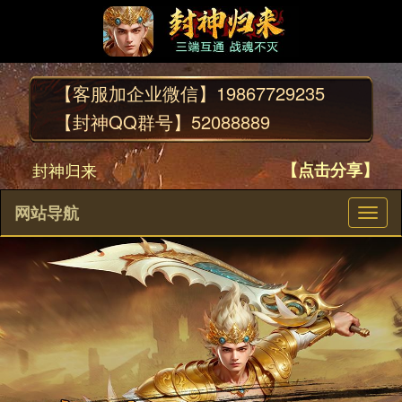
【客服加企业微信】
19867729235
【封神QQ群号】
52088889
封神归来
【点击分享】
网站导航
切
换
导
航